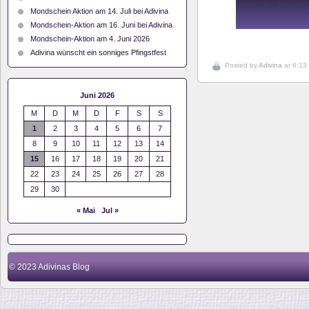
Mondschein Aktion am 14. Juli bei Adivina
Mondschein-Aktion am 16. Juni bei Adivina
Mondschein-Aktion am 4. Juni 2026
Adivina wünscht ein sonniges Pfingstfest
Posted by
Adivina
at 6:13
Juni 2026
M
D
M
D
F
S
S
1
2
3
4
5
6
7
8
9
10
11
12
13
14
15
16
17
18
19
20
21
22
23
24
25
26
27
28
29
30
« Mai
Jul »
© 2023
Adivinas Blog