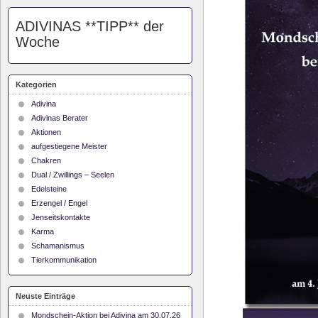
ADIVINAS **TIPP** der
Woche
Kategorien
Adivina
Adivinas Berater
Aktionen
aufgestiegene Meister
Chakren
Dual / Zwillings – Seelen
Edelsteine
Erzengel / Engel
Jenseitskontakte
Karma
Schamanismus
Tierkommunikation
Neuste Einträge
Mondschein-Aktion bei Adivina am 30.07.26