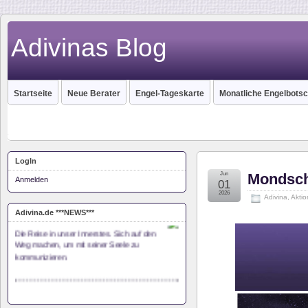
Adivinas Blog
Startseite
Neue Berater
Engel-Tageskarte
Monatliche Engelbotsc
LogIn
Jun
Mondsch
Anmelden
01
2026
Adivina
,
Akti
Monas Seelenreise
Adivina.de ***NEWS***
Die Reise in unser Innerstes. Sich auf den
Weg machen, um mit seiner Seele zu
kommunizieren.