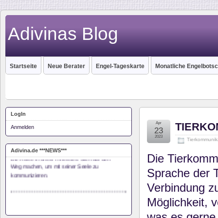
Adivinas Blog
Startseite
Neue Berater
Engel-Tageskarte
Monatliche Engelbotsc
LogIn
Apr
TIERKO
Anmelden
23
2023
Monas Seelenreise
Tierkommunik
Die Reise in unser Innerstes. Sich auf den
Adivina.de ***NEWS***
Die Tierkommu
Weg machen, um mit seiner Seele zu
kommunizieren.
Sprache der T
Verbindung zu
Möglichkeit, v
was es gerne 