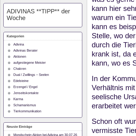
kann hier seh
ADIVINAS **TIPP** der
warum ein Tie
Woche
kann es beispi
Stelle, wo der
Kategorien
durch die Tie
Adivina
Adivinas Berater
krank ist, da
Aktionen
kann, wo es 
aufgestiegene Meister
Chakren
Dual / Zwillings – Seelen
In der Kommun
Edelsteine
Verhältnis mi
Erzengel / Engel
Jenseitskontakte
seelische Ur
Karma
erarbeitet we
Schamanismus
Tierkommunikation
Schon oft wur
Neuste Einträge
vermisste Tie
Mondschein-Aktion bei Adivina am 30.07.26