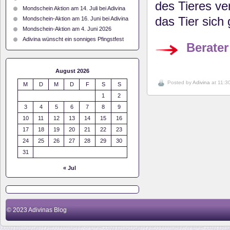
des Tieres ve
Mondschein Aktion am 14. Juli bei Adivina
das Tier sich 
Mondschein-Aktion am 16. Juni bei Adivina
Mondschein-Aktion am 4. Juni 2026
Adivina wünscht ein sonniges Pfingstfest
Berater
August 2026
Posted by
Adivina
at 11:3
M
D
M
D
F
S
S
1
2
3
4
5
6
7
8
9
10
11
12
13
14
15
16
17
18
19
20
21
22
23
24
25
26
27
28
29
30
31
« Jul
© 2023
Adivinas Blog