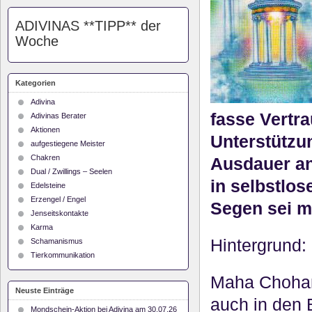
ADIVINAS **TIPP** der
Woche
Kategorien
Adivina
fasse Vertra
Adivinas Berater
Aktionen
Unterstützun
aufgestiegene Meister
Chakren
Au
sdauer an
Dual / Zwillings – Seelen
in selbstlos
Edelsteine
Erzengel / Engel
Segen sei
mi
Jenseitskontakte
Karma
Hintergrund:
Schamanismus
Tierkommunikation
Maha Chohan,
Neuste Einträge
auch in den B
Mondschein-Aktion bei Adivina am 30.07.26