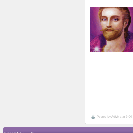
Posted by
Adivina
at 9:00