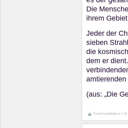
Die Menschen
ihrem Gebie
Jeder der Ch
sieben Stra
die kosmisch
dem er dient.
verbindenden
amtierenden
(aus: „Die G
Posted by
Adivina
at 7:35