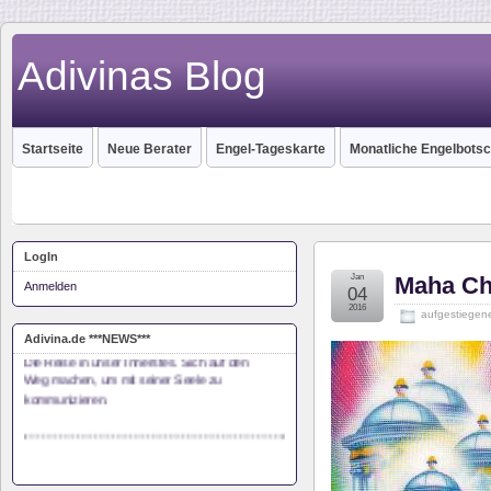
Adivinas Blog
Startseite
Neue Berater
Engel-Tageskarte
Monatliche Engelbotsc
LogIn
Jan
Maha C
Anmelden
04
Monas Seelenreise
2016
aufgestiegene
Die Reise in unser Innerstes. Sich auf den
Adivina.de ***NEWS***
Weg machen, um mit seiner Seele zu
kommunizieren.