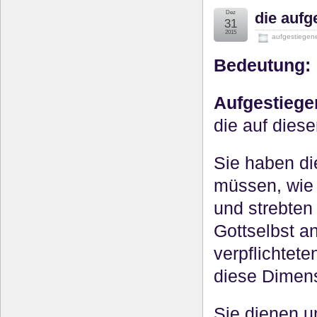
Dez
die aufg
31
2015
aufgestiegene
Bedeutung:
Aufgestiege
die auf dies
Sie haben di
müssen, wie 
und strebten
Gottselbst a
verpflichtete
diese Dimens
Sie dienen u