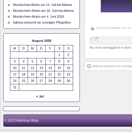
Mondschein Aktion am 14. Juli bei Adivina
Mondschein-Aktion am 16. Juni bei Adivina
Mondschein-Aktion am 4. Juni 2026
Adivina wünscht ein sonniges Pfingstfest
Posted by
Adivina
at 6:13
Leave a Reply
August 2026
You must be logged in to pos
M
D
M
D
F
S
S
1
2
3
4
5
6
7
8
9
Adivina wünscht ein sonnige
10
11
12
13
14
15
16
17
18
19
20
21
22
23
24
25
26
27
28
29
30
31
« Jul
© 2023
Adivinas Blog