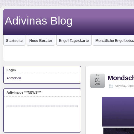
Adivinas Blog
Startseite
Neue Berater
Engel-Tageskarte
Monatliche Engelbotsc
LogIn
Monas Seelenreise
Jun
Mondsch
Anmelden
Die Reise in unser Innerstes. Sich auf den
01
Weg machen, um mit seiner Seele zu
2026
Adivina
,
Akti
kommunizieren.
Adivina.de ***NEWS***