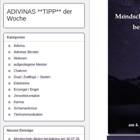
ADIVINAS **TIPP** der
Woche
Kategorien
Adivina
Adivinas Berater
Aktionen
aufgestiegene Meister
Chakren
Dual / Zwillings – Seelen
Edelsteine
Erzengel / Engel
Jenseitskontakte
Karma
Schamanismus
Tierkommunikation
Neuste Einträge
Mondschein-Aktion bei Adivina am 30.07.26