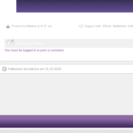
Posted by
Adivina
at 8:37 am
Tagged with:
1Euro
,
Hellsehen
,
hel
Leave a Reply
You must be logged in to post a comment.
Halloween bei Adivina am 31.10.2025