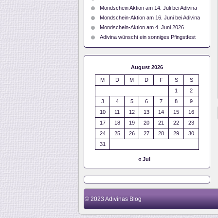
Mondschein Aktion am 14. Juli bei Adivina
Mondschein-Aktion am 16. Juni bei Adivina
Mondschein-Aktion am 4. Juni 2026
Adivina wünscht ein sonniges Pfingstfest
August 2026
M
D
M
D
F
S
S
1
2
3
4
5
6
7
8
9
10
11
12
13
14
15
16
17
18
19
20
21
22
23
24
25
26
27
28
29
30
31
« Jul
© 2023
Adivinas Blog