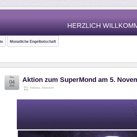
HERZLICH WILLKOM
te
Monatliche Engelbotschaft
Nov
Aktion zum SuperMond am 5. Nove
04
2025
Adivina
,
Aktionen