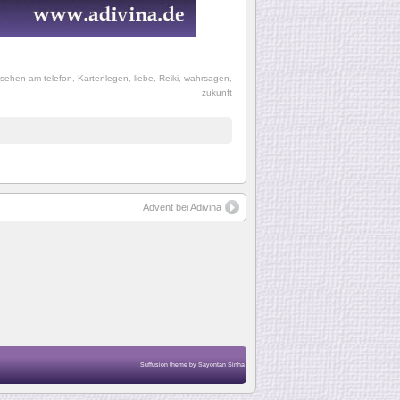
lsehen am telefon
,
Kartenlegen
,
liebe
,
Reiki
,
wahrsagen
,
zukunft
Advent bei Adivina
Suffusion theme by Sayontan Sinha