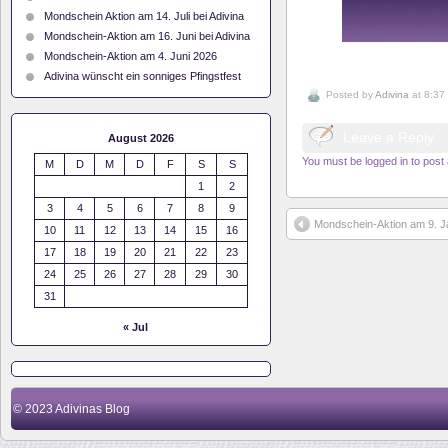
Mondschein Aktion am 14. Juli bei Adivina
Mondschein-Aktion am 16. Juni bei Adivina
Mondschein-Aktion am 4. Juni 2026
Adivina wünscht ein sonniges Pfingstfest
Posted by
Adivina
at 8:37
Leave a Reply
August 2026
You must be logged in to pos
M
D
M
D
F
S
S
1
2
3
4
5
6
7
8
9
Mondschein-Aktion am 9. J
10
11
12
13
14
15
16
17
18
19
20
21
22
23
24
25
26
27
28
29
30
31
« Jul
© 2023
Adivinas Blog