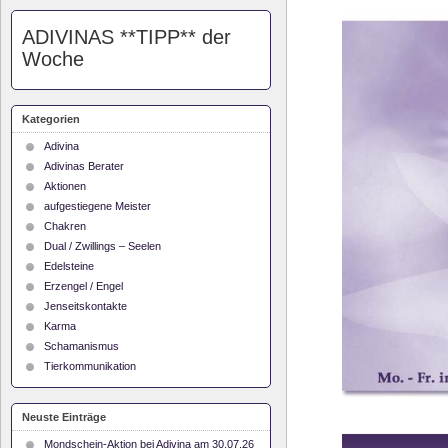
ADIVINAS **TIPP** der
Woche
Kategorien
Adivina
Adivinas Berater
Aktionen
aufgestiegene Meister
Chakren
Dual / Zwillings – Seelen
Edelsteine
Erzengel / Engel
Jenseitskontakte
Karma
Schamanismus
Tierkommunikation
Neuste Einträge
Mondschein-Aktion bei Adivina am 30.07.26