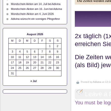
Mondschein Aktion am 14. Juli bei Adivina
Mondschein-Aktion am 16. Juni bei Adivina
Mondschein-Aktion am 4. Juni 2026
Adivina wünscht ein sonniges Pfingstfest
2x täglich (
August 2026
M
D
M
D
F
S
S
erreichen Si
1
2
3
4
5
6
7
8
9
Die Zeiten w
10
11
12
13
14
15
16
17
18
19
20
21
22
23
(als Bild) je
24
25
26
27
28
29
30
31
« Jul
Posted by
Adivina
at 12:1
Leave a 
You must be log