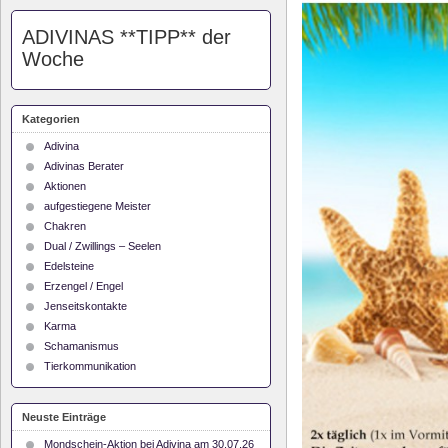
ADIVINAS **TIPP** der
Woche
Kategorien
Adivina
Adivinas Berater
Aktionen
aufgestiegene Meister
Chakren
Dual / Zwillings – Seelen
Edelsteine
Erzengel / Engel
Jenseitskontakte
Karma
Schamanismus
Tierkommunikation
Neuste Einträge
Mondschein-Aktion bei Adivina am 30.07.26