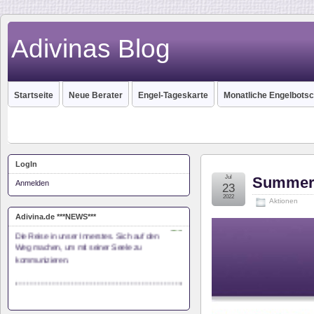
Adivinas Blog
Startseite
Neue Berater
Engel-Tageskarte
Monatliche Engelbotsc
LogIn
Jul
Summerti
Anmelden
23
2022
Aktionen
Monas Seelenreise
Adivina.de ***NEWS***
Die Reise in unser Innerstes. Sich auf den
Weg machen, um mit seiner Seele zu
kommunizieren.